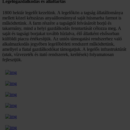
Legelőgazdálkodás és állattartás
1800 hektár legelőt kezelünk. A legelőkön a tagság állatállománya
mellett közel kétszázas anyaállománnyal saját húsmarha farmot is
működtetünk. A farm részére a tagságtól felvásárolt borjú és
takarmány, mind a helyi gazdálkodás fenntartását célozza meg. A
saját és tagsági borjakat tovább hízlalva, élő állatként elsősorban
külföldi piacra értékesítjük. Az uniós támogatási rendszerhez való
alkalmazkodás jegyében legelőbérleti rendszert működtetünk,
amellyel a fiatal gazdálkodókat támogatjuk. A legelős infrastruktúrát
(utak, vízvezeték és itató rendszerek, kerítések) folyamatosan
fejlesztjük.