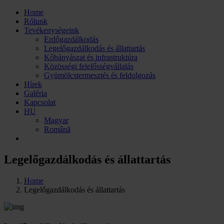
Home
Rólunk
Tevékenységeink
Erdőgazdálkodás
Legelőgazdálkodás és állattartás
Kőbányászat és infrastruktúra
Közösségi felelősségvállalás
Gyümölcstermesztés és feldolgozás
Hírek
Galéria
Kapcsolat
HU
Magyar
Română
Legelőgazdálkodás és állattartás
Home
Legelőgazdálkodás és állattartás